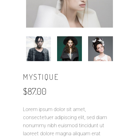
MYSTIQUE
$
87.00
Lorem ipsum dolor sit amet,
consectetuer adipiscing elit, sed diam
nonummy nibh euismod tincidunt ut
laoreet dolore magna aliquam erat