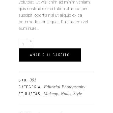
volutpat. Ut wisi enim ad minim veniam,
quis nostrud exerci tation ullamcorper
suscipit lobortis nisl ut aliquip ex ea
commodo consequat. Duis autem vel
eum iriure…
Mystique
quantity
AÑADIR AL CARRITO
001
SKU:
Editorial Photography
CATEGORÍA:
Makeup
Nude
Style
ETIQUETAS:
,
,