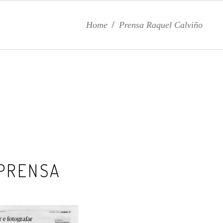
Home
/
Prensa Raquel Calviño
 PRENSA