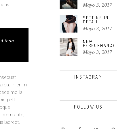
Mayo 3, 2017
natis
SETTING IN
DETAIL
Mayo 3, 2017
al than
NEW
PERFORMANCE
Mayo 3, 2017
INSTAGRAM
onsequat
 arcu. In enim
 pede mollis
ing elit.
FOLLOW US
toque
 lorem ante,
us laoreet.