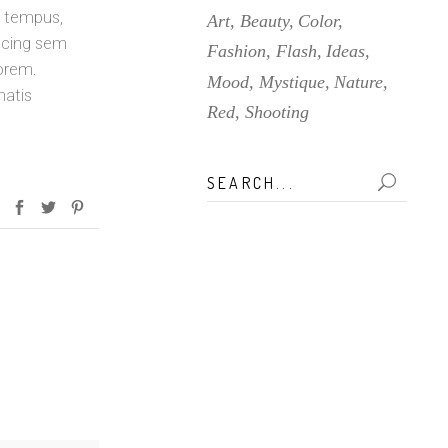
s tempus,
Art
Beauty
Color
scing sem
Fashion
Flash
Ideas
lorem.
Mood
Mystique
Nature
natis
Red
Shooting
Search
for: