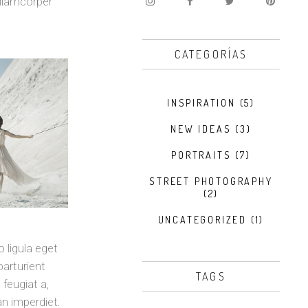
ullamcorper
CATEGORÍAS
INSPIRATION
(5)
NEW IDEAS
(3)
PORTRAITS
(7)
STREET PHOTOGRAPHY
(2)
UNCATEGORIZED
(1)
 ligula eget
arturient
TAGS
 feugiat a,
an imperdiet.