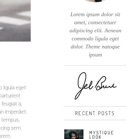
Lorem ipsum dolor sit
amet, consectetuer
adipiscing elit. Aenean
commodo ligula eget
dolor. Theme natoque
ipsum
 ligula eget
arturient
 feugiat a,
an imperdiet.
RECENT POSTS
s tempus,
scing sem
MYSTIQUE
lorem.
LOOK