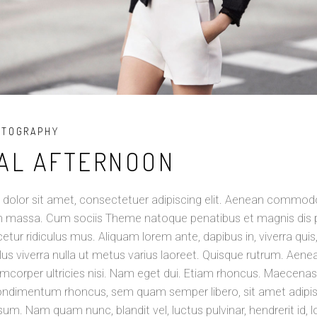
OTOGRAPHY
AL AFTERNOON
dolor sit amet, consectetuer adipiscing elit. Aenean commodo
n massa. Cum sociis Theme natoque penatibus et magnis dis p
tur ridiculus mus. Aliquam lorem ante, dapibus in, viverra quis,
llus viverra nulla ut metus varius laoreet. Quisque rutrum. Aene
amcorper ultricies nisi. Nam eget dui. Etiam rhoncus. Maecena
condimentum rhoncus, sem quam semper libero, sit amet adipi
um. Nam quam nunc, blandit vel, luctus pulvinar, hendrerit id, 