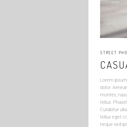
STREET PH
CASU
Lorem ipsum 
dolor. Aenea
montes, nasce
tellus. Phase
Curabitur ull
tellus eget 
neque sed ips