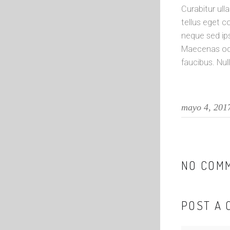
Curabitur ull
tellus eget 
neque sed ips
Maecenas odi
faucibus. Nul
mayo 4, 201
NO COM
POST A