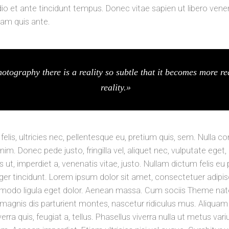
o et ante tincidunt tempus. Donec vitae sapien ut libero vene
lam quis ante.
otography there is a reality so subtle that it becomes more re
reality.»
lis, ultricies nec, pellentesque eu, pretium quis, sem. Nulla c
im. Donec pede justo, fringilla vel, aliquet nec, vulputate eget,
s ut, imperdiet a, venenatis vitae, justo. Nullam dictum felis eu
ger tincidunt. Lorem ipsum dolor sit amet, consectetuer adipisc
odo ligula eget dolor. Aenean massa. Cum sociis Theme na
magnis dis parturient montes, nascetur ridiculus mus. Aliquam
verra quis, feugiat a, tellus. Phasellus viverra nulla ut metus vari