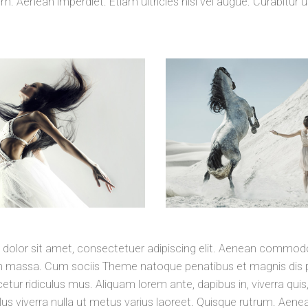
m. Aenean imperdiet. Etiam ultricies nisi vel augue. Curabitur 
dolor sit amet, consectetuer adipiscing elit. Aenean commodo
n massa. Cum sociis Theme natoque penatibus et magnis dis p
tur ridiculus mus. Aliquam lorem ante, dapibus in, viverra quis,
llus viverra nulla ut metus varius laoreet. Quisque rutrum. Aene