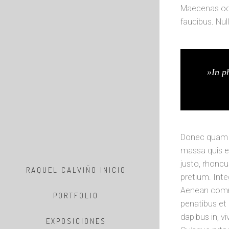
Maecenas odi
faucibus. Nul
»In ph
Donec quam fe
massa quis en
justo, rhoncu
RAQUEL CALVIÑO INICIO
pretium. Inte
Aenean comm
PORTFOLIO
penatibus et 
dapibus in, vi
EXPOSICIONES