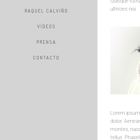
Quisque rutru
ultricies nisi.
RAQUEL CALVIÑO
VÍDEOS
PRENSA
CONTACTO
Lorem ipsum 
dolor. Aenea
montes, nasce
tellus. Phase