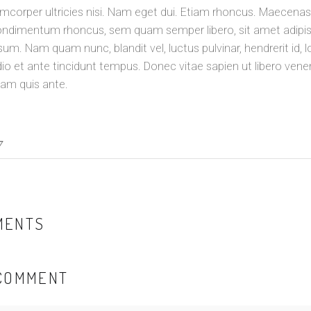
amcorper ultricies nisi. Nam eget dui. Etiam rhoncus. Maecena
condimentum rhoncus, sem quam semper libero, sit amet adipi
um. Nam quam nunc, blandit vel, luctus pulvinar, hendrerit id, 
o et ante tincidunt tempus. Donec vitae sapien ut libero vene
lam quis ante.
7
MENTS
 COMMENT