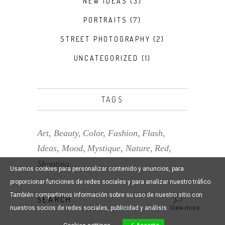
NEW IDEAS
(3)
PORTRAITS
(7)
STREET PHOTOGRAPHY
(2)
UNCATEGORIZED
(1)
TAGS
Art
Beauty
Color
Fashion
Flash
Ideas
Mood
Mystique
Nature
Red
Shooting
Usamos cookies para personalizar contenido y anuncios, para
proporcionar funciones de redes sociales y para analizar nuestro tráfico.
También compartimos información sobre su uso de nuestro sitio con
Search
nuestros socios de redes sociales, publicidad y análisis.
View more
for: