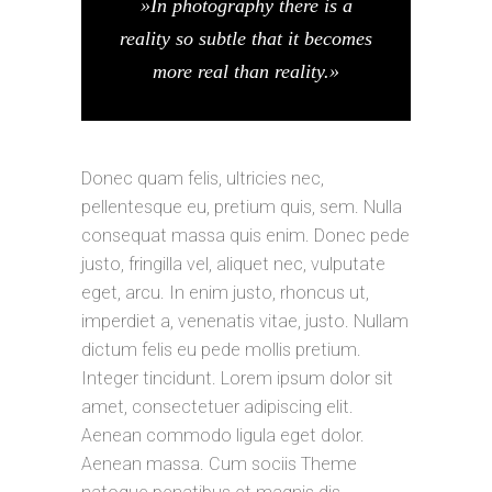
»In photography there is a
reality so subtle that it becomes
more real than reality.»
Donec quam felis, ultricies nec,
pellentesque eu, pretium quis, sem. Nulla
consequat massa quis enim. Donec pede
justo, fringilla vel, aliquet nec, vulputate
eget, arcu. In enim justo, rhoncus ut,
imperdiet a, venenatis vitae, justo. Nullam
dictum felis eu pede mollis pretium.
Integer tincidunt. Lorem ipsum dolor sit
amet, consectetuer adipiscing elit.
Aenean commodo ligula eget dolor.
Aenean massa. Cum sociis Theme