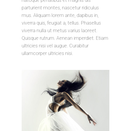
natoque penatibus et magnis dis
parturient montes, nascetur ridiculus
mus. Aliquam lorem ante, dapibus in,
viverra quis, feugiat a, tellus. Phasellus
viverra nulla ut metus varius laoreet.
Quisque rutrum. Aenean imperdiet. Etiam
ultricies nisi vel augue. Curabitur
ullamcorper ultricies nisi.