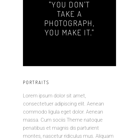
"YOU DON'T
TAKE A
PHOTOGRAPH,
YOU MAKE IT."
PORTRAITS
Lorem ipsum dolor sit amet,
consectetuer adipiscing elit. Aenean
commodo ligula eget dolor. Aenean
massa. Cum sociis Theme natoque
penatibus et magnis dis parturient
montes, nascetur ridiculus mus. Aliquam