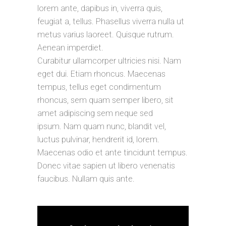
lorem ante, dapibus in, viverra quis,
feugiat a, tellus. Phasellus viverra nulla ut
metus varius laoreet. Quisque rutrum.
Aenean imperdiet.
Curabitur ullamcorper ultricies nisi. Nam
eget dui. Etiam rhoncus. Maecenas
tempus, tellus eget condimentum
rhoncus, sem quam semper libero, sit
amet adipiscing sem neque sed
ipsum. Nam quam nunc, blandit vel,
luctus pulvinar, hendrerit id, lorem.
Maecenas odio et ante tincidunt tempus.
Donec vitae sapien ut libero venenatis
faucibus. Nullam quis ante.