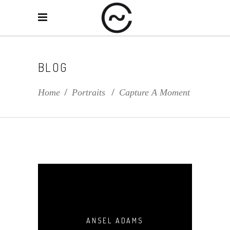
BLOG
Home
/
Portraits
/
Capture A Moment
ANSEL ADAMS